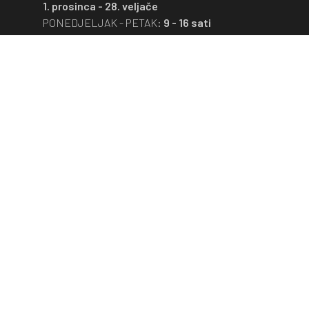
1. prosinca - 28. veljače
PONEDJELJAK - PETAK:
9 - 16 sati
Muzej je zatvoren subotom, nedjeljom,
blagdanima i neradnim danima.