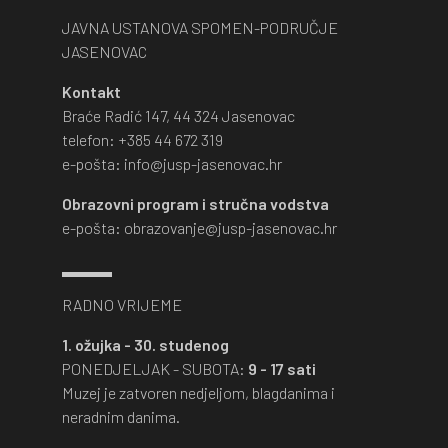
JAVNA USTANOVA SPOMEN-PODRUČJE
JASENOVAC
Kontakt
Braće Radić 147, 44 324 Jasenovac
telefon: +385 44 672 319
e-pošta: info@jusp-jasenovac.hr
Obrazovni program i stručna vodstva
e-pošta: obrazovanje@jusp-jasenovac.hr
RADNO VRIJEME
1. ožujka - 30. studenog
PONEDJELJAK - SUBOTA:
9 - 17 sati
Muzej je zatvoren nedjeljom, blagdanima i
neradnim danima.