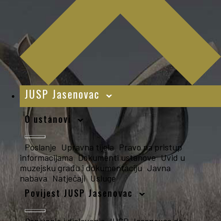
JUSP Jasenovac
O ustanovi
Poslanje
Upravna tijela
Pravo na pristup
informacijama
Dokumenti ustanove
Uvid u
muzejsku građu i dokumentaciju
Javna
nabava
Natječaji
Usluge
Povijest JUSP Jasenovac