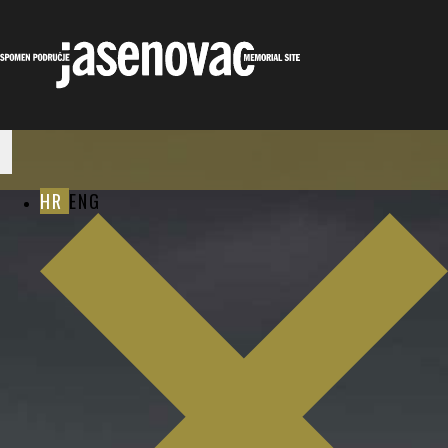
HR
ENG