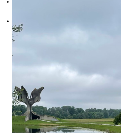
INFO
Kontakt
Radno vrijeme
Najava grupnih
posjeta
Kako doći do nas
Što vidjeti
VIJESTI