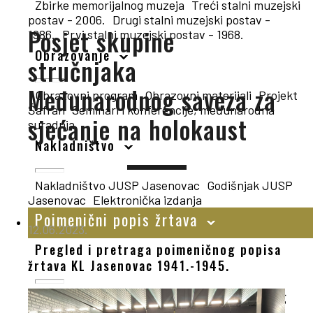
Zbirke memorijalnog muzeja
Treći stalni muzejski
postav - 2006.
Drugi stalni muzejski postav -
Posjet skupine
1986.
Prvi stalni muzejski postav - 1968.
Obrazovanje
stručnjaka
Međunarodnog saveza za
Obrazovni program
Obrazovni materijali
Projekt
Šafran
Seminari i konferencije, međunarodna
sjećanje na holokaust
suradnja
Nakladništvo
Nakladništvo JUSP Jasenovac
Godišnjak JUSP
Jasenovac
Elektronička izdanja
Poimenični popis žrtava
12.06.2023.
Pregled i pretraga poimeničnog popisa
žrtava KL Jasenovac 1941.-1945.
Zahjev za ispis podataka iz Poimeničnog