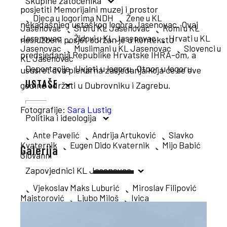
Skupine zatočenika
posjetiti Memorijalni muzej i prostor
Djeca u logorima NDH
Žene u KL
nekadašnjeg ustaškog logora Jasenovac. Ovaj
Jasenovac
Srbi u KL Jasenovac
Romi u KL
Jasenovac
Židovi u KL Jasenovac
Hrvati u KL
neslužbeni posjet održan je u kontekstu
Jasenovac
Muslimani u KL Jasenovac
Slovenci u
predsjedanja Republike Hrvatske IHRA-om, a
KL Jasenovac
Deportacije
Uvjeti u logoru
Otpor u logoru
ususret dva plenarna zasjedanja koja će se ove
USTAŠE
godine održati u Dubrovniku i Zagrebu.
Fotografije:
Sara Lustig
Politika i ideologija
Ante Pavelić
Andrija Artuković
Slavko
Kvaternik
Eugen Dido Kvaternik
Mijo Babić
Galerija
Giovanni
Zapovjednici KL Jasenovac
Vjekoslav Maks Luburić
Miroslav Filipović
Majstorović
Ljubo Miloš
Ivica
Matković
Dominik Hinko Piccilli
Dinko
Šakić
Ante Vrban