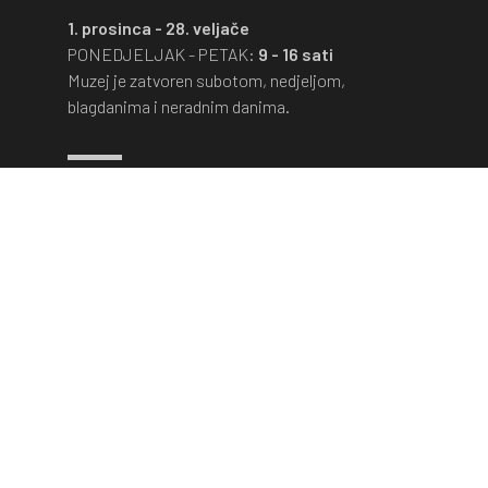
1. prosinca - 28. veljače
PONEDJELJAK - PETAK:
9 - 16 sati
Muzej je zatvoren subotom, nedjeljom,
blagdanima i neradnim danima.