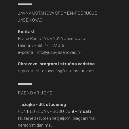
JAVNA USTANOVA SPOMEN-PODRUČJE
JASENOVAC
Kontakt
Braće Radić 147, 44 324 Jasenovac
telefon: +385 44 672 319
e-pošta: info@jusp-jasenovac.hr
Obrazovni program i stručna vodstva
e-pošta: obrazovanje@jusp-jasenovac.hr
RADNO VRIJEME
1. ožujka - 30. studenog
PONEDJELJAK - SUBOTA:
9 - 17 sati
Muzej je zatvoren nedjeljom, blagdanima i
neradnim danima.