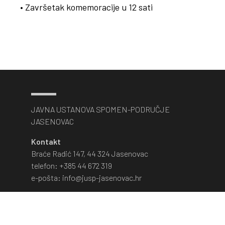
• Završetak komemoracije u 12 sati
JAVNA USTANOVA SPOMEN-PODRUČJE
JASENOVAC
Kontakt
Braće Radić 147, 44 324 Jasenovac
telefon: +385 44 672 319
e-pošta: info@jusp-jasenovac.hr
Obrazovni program i stručna vodstva
e-pošta: obrazovanje@jusp-jasenovac.hr