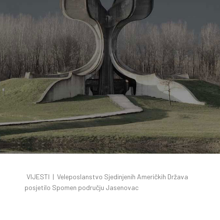
VIJESTI
|
Veleposlanstvo Sjedinjenih Američkih Država
posjetilo Spomen području Jasenovac