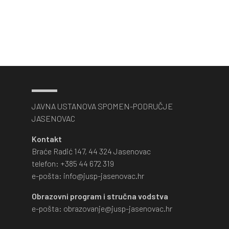
JAVNA USTANOVA SPOMEN-PODRUČJE
JASENOVAC
Kontakt
Braće Radić 147, 44 324 Jasenovac
telefon: +385 44 672 319
e-pošta: info@jusp-jasenovac.hr
Obrazovni program i stručna vodstva
e-pošta: obrazovanje@jusp-jasenovac.hr