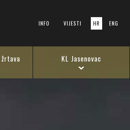
INFO
VIJESTI
HR
ENG
 žrtava
KL Jasenovac