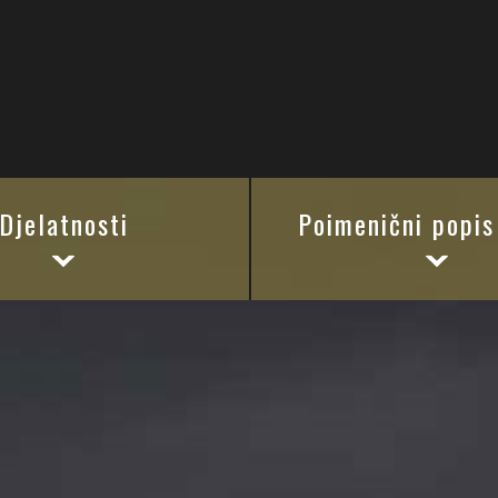
Djelatnosti
Poimenični popis