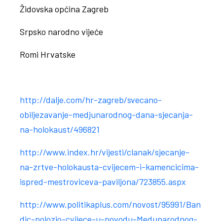
Židovska općina Zagreb
Srpsko narodno vijeće
Romi Hrvatske
http://dalje.com/hr-zagreb/svecano-
obiljezavanje-medjunarodnog-dana-sjecanja-
na-holokaust/496821
http://www.index.hr/vijesti/clanak/sjecanje-
na-zrtve-holokausta-cvijecem-i-kamencicima-
ispred-mestroviceva-paviljona/723855.aspx
http://www.politikaplus.com/novost/95991/Ban
dic-polozio-cvijece-u-povodu-Medunarodnog-