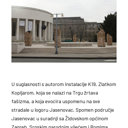
U suglasnosti s autorom instalacije K19, Zlatkom
Kopljarom, koja se nalazi na Trgu žrtava
fašizma, a koja evocira uspomenu na sve
stradale u logoru Jasenovac, Spomen područje
Jasenovac u suradnji sa Židovskom općinom
Zagreb, Srpskim narodnim vijećem i Romima