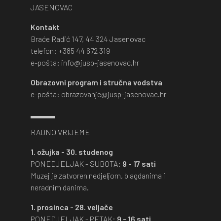
JASENOVAC
Kontakt
Braće Radić 147, 44 324 Jasenovac
telefon: +385 44 672 319
e-pošta: info@jusp-jasenovac.hr
Obrazovni program i stručna vodstva
e-pošta: obrazovanje@jusp-jasenovac.hr
RADNO VRIJEME
1. ožujka - 30. studenog
PONEDJELJAK - SUBOTA:
9 - 17 sati
Muzej je zatvoren nedjeljom, blagdanima i
neradnim danima.
1. prosinca - 28. veljače
PONEDJELJAK - PETAK:
9 - 16 sati