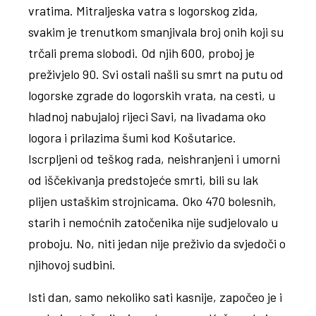
vratima. Mitraljeska vatra s logorskog zida,
svakim je trenutkom smanjivala broj onih koji su
trčali prema slobodi. Od njih 600, proboj je
preživjelo 90. Svi ostali našli su smrt na putu od
logorske zgrade do logorskih vrata, na cesti, u
hladnoj nabujaloj rijeci Savi, na livadama oko
logora i prilazima šumi kod Košutarice.
Iscrpljeni od teškog rada, neishranjeni i umorni
od iščekivanja predstojeće smrti, bili su lak
plijen ustaškim strojnicama. Oko 470 bolesnih,
starih i nemoćnih zatočenika nije sudjelovalo u
proboju. No, niti jedan nije preživio da svjedoči o
njihovoj sudbini.
Isti dan, samo nekoliko sati kasnije, započeo je i