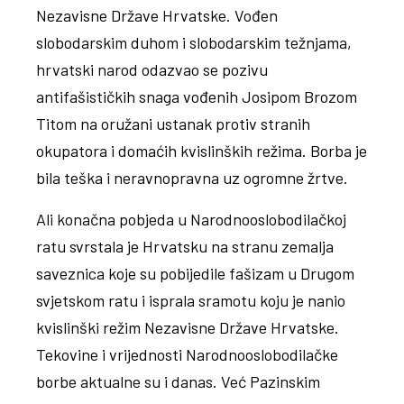
Nezavisne Države Hrvatske. Vođen
slobodarskim duhom i slobodarskim težnjama,
hrvatski narod odazvao se pozivu
antifašističkih snaga vođenih Josipom Brozom
Titom na oružani ustanak protiv stranih
okupatora i domaćih kvislinških režima. Borba je
bila teška i neravnopravna uz ogromne žrtve.
Ali konačna pobjeda u Narodnooslobodilačkoj
ratu svrstala je Hrvatsku na stranu zemalja
saveznica koje su pobijedile fašizam u Drugom
svjetskom ratu i isprala sramotu koju je nanio
kvislinški režim Nezavisne Države Hrvatske.
Tekovine i vrijednosti Narodnooslobodilačke
borbe aktualne su i danas. Već Pazinskim