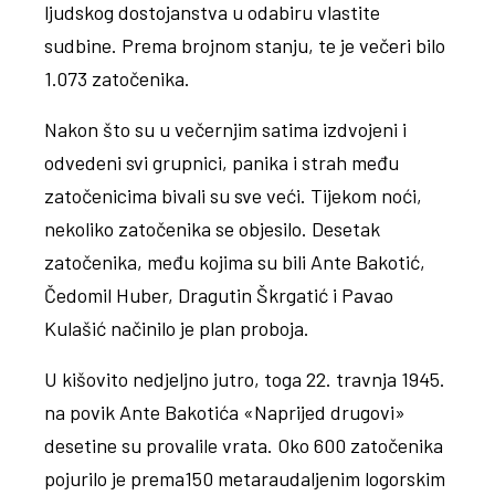
ljudskog dostojanstva u odabiru vlastite
sudbine. Prema brojnom stanju, te je večeri bilo
1.073 zatočenika.
Nakon što su u večernjim satima izdvojeni i
odvedeni svi grupnici, panika i strah među
zatočenicima bivali su sve veći. Tijekom noći,
nekoliko zatočenika se objesilo. Desetak
zatočenika, među kojima su bili Ante Bakotić,
Čedomil Huber, Dragutin Škrgatić i Pavao
Kulašić načinilo je plan proboja.
U kišovito nedjeljno jutro, toga 22. travnja 1945.
na povik Ante Bakotića «Naprijed drugovi»
desetine su provalile vrata. Oko 600 zatočenika
pojurilo je prema150 metaraudaljenim logorskim