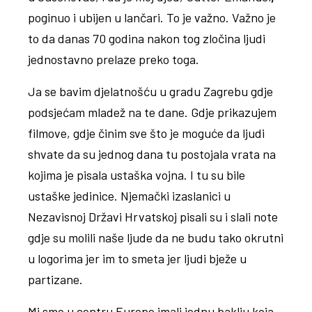
poginuo i ubijen u lančari. To je važno. Važno je
to da danas 70 godina nakon tog zločina ljudi
jednostavno prelaze preko toga.
Ja se bavim djelatnošću u gradu Zagrebu gdje
podsjećam mladež na te dane. Gdje prikazujem
filmove, gdje činim sve što je moguće da ljudi
shvate da su jednog dana tu postojala vrata na
kojima je pisala ustaška vojna. I tu su bile
ustaške jedinice. Njemački izaslanici u
Nezavisnoj Državi Hrvatskoj pisali su i slali note
gdje su molili naše ljude da ne budu tako okrutni
u logorima jer im to smeta jer ljudi bježe u
partizane.
Mi smo u centru Europe imali jednu baklju koja