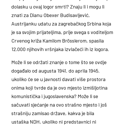
dolasku u ovaj logor smrti? Znaju li i mogu li
znati za Dianu Obexer Budisavljević,
Austrijanku udatu za zagrebačkog Srbina koja
je sa svojim prijateljima, prije svega s voditeljom
Crvenog križa Kamilom Brösslerom, spasila
12.000 njihovih vršnjaka izvlačeći ih iz logora.
Može li se održati znanje o tome što se ovdje
događalo od augusta 1941. do aprila 1945.
ukoliko će se u javnosti davati više prostora
onima koji tvrde da je ovo mjesto izmišljotina
komunistička i jugoslavenska? Može li se
sačuvati sjećanje na ovo strašno mjesto i još
strašniju zamisao države, kakva je bila
ustaška NDH, ukoliko ni predstavnici ni