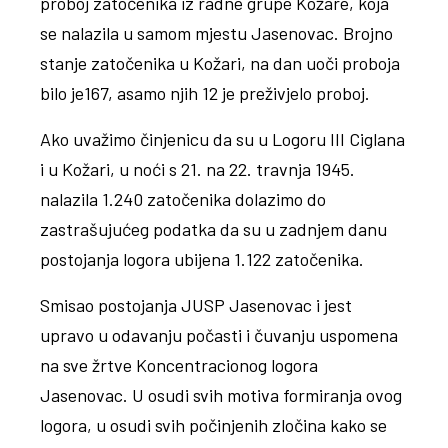
proboj zatočenika iz radne grupe Kožare, koja
se nalazila u samom mjestu Jasenovac. Brojno
stanje zatočenika u Kožari, na dan uoči proboja
bilo je167, asamo njih 12 je preživjelo proboj.
Ako uvažimo činjenicu da su u Logoru III Ciglana
i u Kožari, u noći s 21. na 22. travnja 1945.
nalazila 1.240 zatočenika dolazimo do
zastrašujućeg podatka da su u zadnjem danu
postojanja logora ubijena 1.122 zatočenika.
Smisao postojanja JUSP Jasenovac i jest
upravo u odavanju počasti i čuvanju uspomena
na sve žrtve Koncentracionog logora
Jasenovac. U osudi svih motiva formiranja ovog
logora, u osudi svih počinjenih zločina kako se