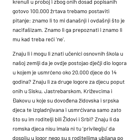
krenuli u proboj i zbog onih dosad popisanih
gotovo 100.000 žrtava trebamo postaviti
pitanje: znamo li to mi današnji i ovdašnji što je
nacifašizam. Znamo li ga prepoznati i znamo li
mu kad treba reći 'ne'.
Znaju li i mogu li znati učenici osnovnih škola u
našoj zemlji da je ovdje postojao dječji dio logora
u kojem je usmrćeno oko 20.000 djece do 14
godina? Znaju li za druge logore za djecu poput
onih u Sisku, Jastrebarskom, Križevcima i
Đakovu u koje su dovođena židovska i srpska
djeca te izgladnjivana i usmrćivana samo zato
što su im roditelji bili Židovi i Srbi? Znaju li da
romska djeca nisu imala ni tu ‘privilegiju’ da
dospiju u logor nego su s roditeljima ubijana po