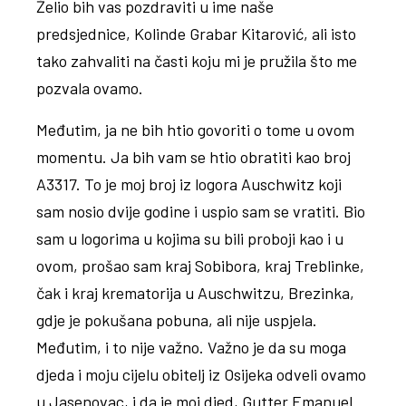
Želio bih vas pozdraviti u ime naše
predsjednice, Kolinde Grabar Kitarović, ali isto
tako zahvaliti na časti koju mi je pružila što me
pozvala ovamo.
Međutim, ja ne bih htio govoriti o tome u ovom
momentu. Ja bih vam se htio obratiti kao broj
A3317. To je moj broj iz logora Auschwitz koji
sam nosio dvije godine i uspio sam se vratiti. Bio
sam u logorima u kojima su bili proboji kao i u
ovom, prošao sam kraj Sobibora, kraj Treblinke,
čak i kraj krematorija u Auschwitzu, Brezinka,
gdje je pokušana pobuna, ali nije uspjela.
Međutim, i to nije važno. Važno je da su moga
djeda i moju cijelu obitelj iz Osijeka odveli ovamo
u Jasenovac, i da je moj djed, Gutter Emanuel
,