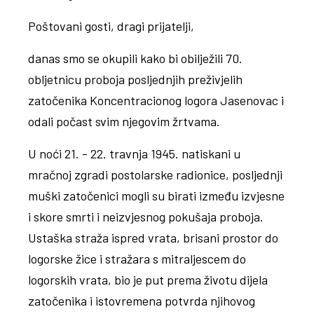
Poštovani gosti, dragi prijatelji,
danas smo se okupili kako bi obilježili 70.
obljetnicu proboja posljednjih preživjelih
zatočenika Koncentracionog logora Jasenovac i
odali počast svim njegovim žrtvama.
U noći 21. - 22. travnja 1945. natiskani u
mračnoj zgradi postolarske radionice, posljednji
muški zatočenici mogli su birati između izvjesne
i skore smrti i neizvjesnog pokušaja proboja.
Ustaška straža ispred vrata, brisani prostor do
logorske žice i stražara s mitraljescem do
logorskih vrata, bio je put prema životu dijela
zatočenika i istovremena potvrda njihovog