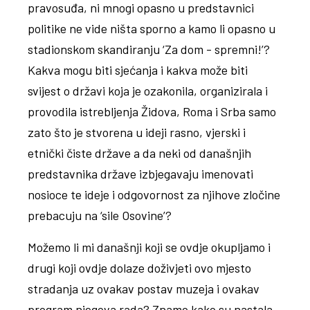
pravosuđa, ni mnogi opasno u predstavnici
politike ne vide ništa sporno a kamo li opasno u
stadionskom skandiranju ‘Za dom - spremni!’?
Kakva mogu biti sjećanja i kakva može biti
svijest o državi koja je ozakonila, organizirala i
provodila istrebljenja Židova, Roma i Srba samo
zato što je stvorena u ideji rasno, vjerski i
etnički čiste države a da neki od današnjih
predstavnika države izbjegavaju imenovati
nosioce te ideje i odgovornost za njihove zločine
prebacuju na ‘sile Osovine’?
Možemo li mi današnji koji se ovdje okupljamo i
drugi koji ovdje dolaze doživjeti ovo mjesto
stradanja uz ovakav postav muzeja i ovakav
program njegova rada? Znamo kako su nastala