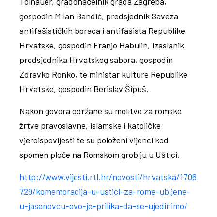
Tolnauer, gradonačelnik grada Zagreba,
gospodin Milan Bandić, predsjednik Saveza
antifašističkih boraca i antifašista Republike
Hrvatske, gospodin Franjo Habulin, izaslanik
predsjednika Hrvatskog sabora, gospodin
Zdravko Ronko, te ministar kulture Republike
Hrvatske, gospodin Berislav Šipuš.
Nakon govora održane su molitve za romske
žrtve pravoslavne, islamske i katoličke
vjeroispovijesti te su položeni vijenci kod
spomen ploče na Romskom groblju u Uštici.
http://www.vijesti.rtl.hr/novosti/hrvatska/1706
729/komemoracija-u-ustici-za-rome-ubijene-
u-jasenovcu-ovo-je-prilika-da-se-ujedinimo/