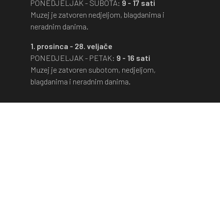
PONEDJELJAK - SUBOTA:
9 - 17 sati
Muzej je zatvoren nedjeljom, blagdanima i
neradnim danima.
1. prosinca - 28. veljače
PONEDJELJAK - PETAK:
9 - 16 sati
Muzej je zatvoren subotom, nedjeljom,
blagdanima i neradnim danima.