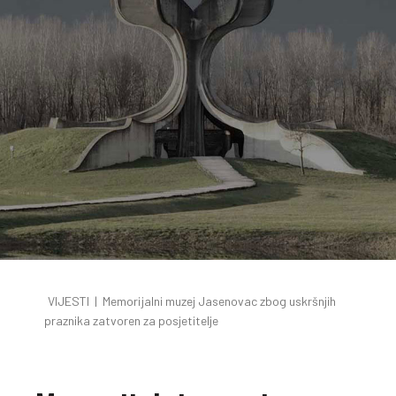
VIJESTI
|
Memorijalni muzej Jasenovac zbog uskršnjih
praznika zatvoren za posjetitelje