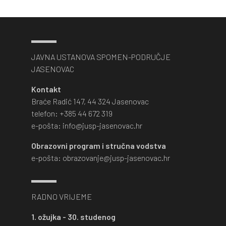
JAVNA USTANOVA SPOMEN-PODRUČJE
JASENOVAC
Kontakt
Braće Radić 147, 44 324 Jasenovac
telefon: +385 44 672 319
e-pošta: info@jusp-jasenovac.hr
Obrazovni program i stručna vodstva
e-pošta: obrazovanje@jusp-jasenovac.hr
RADNO VRIJEME
1. ožujka - 30. studenog