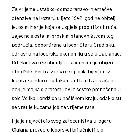
Za vrijeme ustaško-domobransko-njemačke
ofenzive na Kozaru u ljeto 1942. godine obitelj
je, osim Marije koja se uspjela probiti iz obruča,
zajedno s ostalim srpskim stanovništvom tog
područja, deportirana u logor Staru Gradišku,
odnosno na logorsku ekonomiju u selu Jablanac.
Od članova uže obitelji u Jasenovcu je ubijen
otac Mile. Sestra Zorka se spasila bijegom iz
logora zajedno s rođakom Jeftom Ivanovićem,
dok je majka s bratom i dvije sestre prebačena u
selo Velika Londžica u našičkom kraju, odakle su
se vratile kućama još za vrijeme rata.
Ilija je najveći dio svog zatočeništva u logoru
Ciglana proveo u logorskoj brijačnici i bio