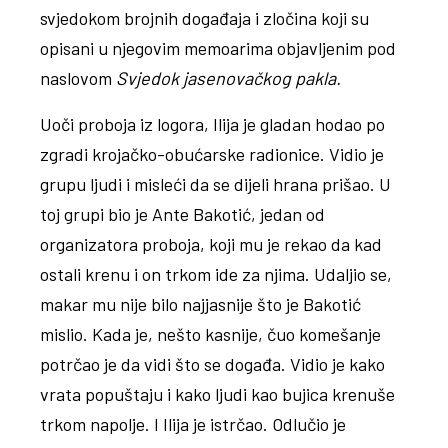
svjedokom brojnih događaja i zločina koji su
opisani u njegovim memoarima objavljenim pod
naslovom
Svjedok jasenovačkog pakla.
Uoči proboja iz logora, Ilija je gladan hodao po
zgradi krojačko-obućarske radionice. Vidio je
grupu ljudi i misleći da se dijeli hrana prišao. U
toj grupi bio je Ante Bakotić, jedan od
organizatora proboja, koji mu je rekao da kad
ostali krenu i on trkom ide za njima. Udaljio se,
makar mu nije bilo najjasnije što je Bakotić
mislio. Kada je, nešto kasnije, čuo komešanje
potrčao je da vidi što se događa. Vidio je kako
vrata popuštaju i kako ljudi kao bujica krenuše
trkom napolje. I Ilija je istrčao. Odlučio je