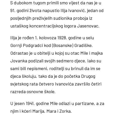
S dubokom tugom primili smo vijest da nas je u
91. godini života napustio Ilija Ivanović, jedan od
posljednjih preživjelih sudionika proboja iz
ustaškog koncentracijskog logora Jasenovac.
Ilija je rođen 1. kolovoza 1928. godine u selu
Gornji Podgradci kod (Bosanske) Gradiške.
Odrastao je u obitelji u kojoj su otac Mile i majka
Jovanka podizali svojih sedmero djece. Iako su
sami bili nepismeni, roditelji su brinuli da im se
djeca školuju, tako da je do početka Drugog
svjetskog rata četvero Ivanovića završilo četiri
razreda osnovne škole.
U jesen 1941. godine Mile odlazi u partizane, a za
njim i kćeri Marija, Mara i Zorka.