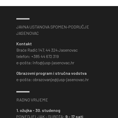
JAVNA USTANOVA SPOMEN-PODRUČJE
JASENOVAC
Kontakt
Braće Radić 147, 44 324 Jasenovac
telefon: +385 44 672 319
e-pošta: info@jusp-jasenovac.hr
Obrazovni program i stručna vodstva
e-pošta: obrazovanje@jusp-jasenovac.hr
RADNO VRIJEME
1. ožujka - 30. studenog
PONEDJELJAK - SUBOTA:
9 - 17 sati