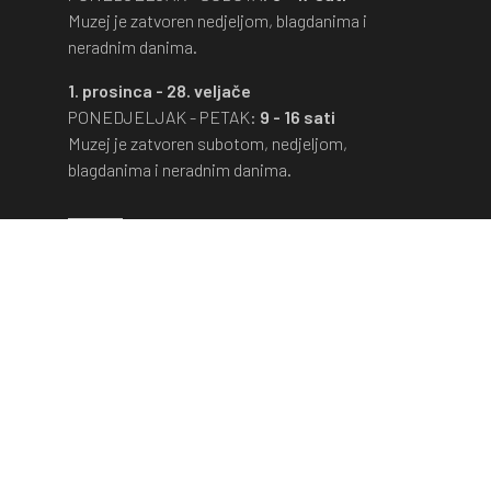
Muzej je zatvoren nedjeljom, blagdanima i
neradnim danima.
1. prosinca - 28. veljače
PONEDJELJAK - PETAK:
9 - 16 sati
Muzej je zatvoren subotom, nedjeljom,
blagdanima i neradnim danima.