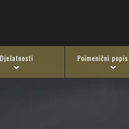
Djelatnosti
Poimenični popis