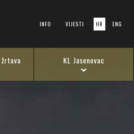
INFO
VIJESTI
HR
ENG
 žrtava
KL Jasenovac