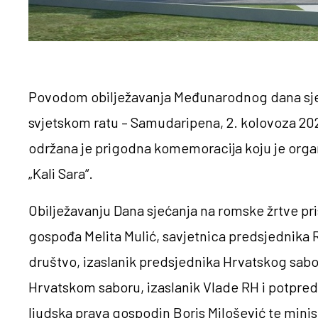
Povodom obilježavanja Međunarodnog dana sje
svjetskom ratu – Samudaripena, 2. kolovoza 202
održana je prigodna komemoracija koju je orga
„Kali Sara“.
Obilježavanju Dana sjećanja na romske žrtve pri
gospođa Melita Mulić, savjetnica predsjednika R
društvo, izaslanik predsjednika Hrvatskog sabo
Hrvatskom saboru, izaslanik Vlade RH i potpred
ljudska prava gospodin Boris Milošević te mini