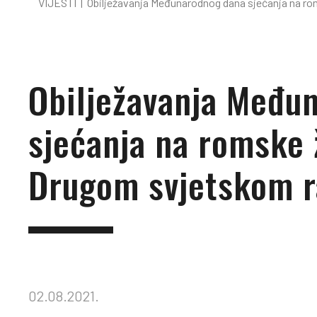
VIJESTI
|
Obilježavanja Međunarodnog dana sjećanja na r
Obilježavanja Među
sjećanja na romske 
Drugom svjetskom r
02.08.2021.