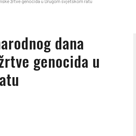
omske žrtve genocida u Drugom svjetskom ratu
narodnog dana
žrtve genocida u
atu