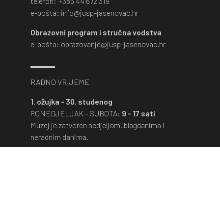
telefon: +385 44 672 319
e-pošta: info@jusp-jasenovac.hr
Obrazovni program i stručna vodstva
e-pošta: obrazovanje@jusp-jasenovac.hr
RADNO VRIJEME
1. ožujka - 30. studenog
PONEDJELJAK - SUBOTA:
9 - 17 sati
Muzej je zatvoren nedjeljom, blagdanima i
neradnim danima.
1. prosinca - 28. veljače
PONEDJELJAK - PETAK:
9 - 16 sati
Muzej je zatvoren subotom, nedjeljom,
blagdanima i neradnim danima.