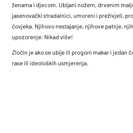
ženama i djecom. Ubijani nožem, drvenim malje
jasenovački stradalnici, umoreni i preživjeli, pro
čovjeka. Njihovo nestajanje, njihove patnje, nji
upozorenje: Nikad više!
Zločin je ako se ubije ili progoni makar i jedan 
rase ili ideoloških usmjerenja.