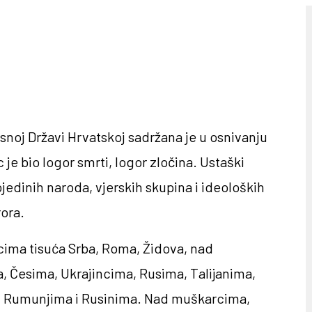
isnoj Državi Hrvatskoj sadržana je u osnivanju
e bio logor smrti, logor zločina. Ustaški
jedinih naroda, vjerskih skupina i ideoloških
rora.
cima tisuća Srba, Roma, Židova, nad
 Česima, Ukrajincima, Rusima, Talijanima,
, Rumunjima i Rusinima. Nad muškarcima,