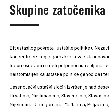
Skupine zatočenika
Bit ustaškog pokreta i ustaške politike u Nezav
koncentracijskog logora Jasenovac. Jasenovac j
logori osnovani su radi potpunog istrebljenja po
neistomišljenika ustaške politike genocida i te
Jasenovački ustaški zločin izvršen je nad dese
Hrvatima, Muslimanima, Slovencima, Slovacima,
Nijemcima, Crnogorcima, Mađarima, Poljacima