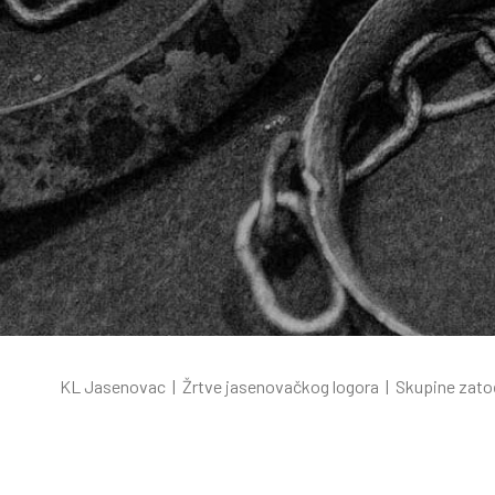
KL Jasenovac
|
Žrtve jasenovačkog logora
|
Skupine zato