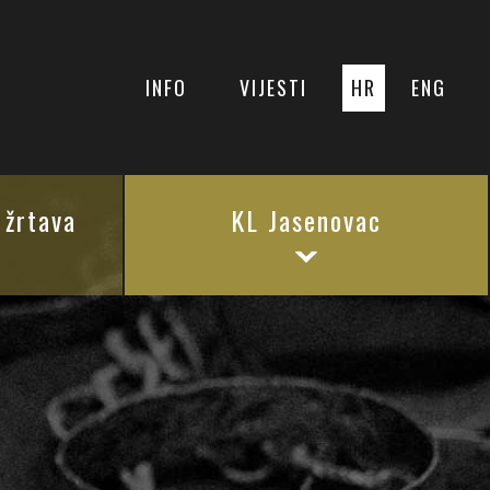
INFO
VIJESTI
HR
ENG
 žrtava
KL Jasenovac