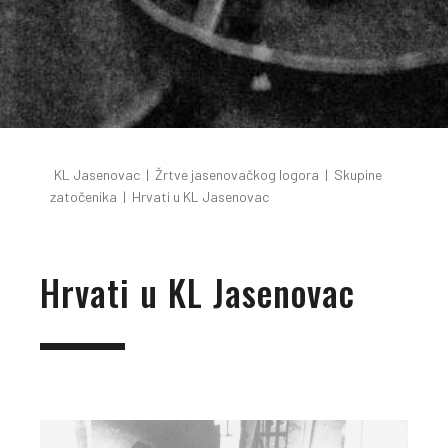
KL Jasenovac
|
Žrtve jasenovačkog logora
|
Skupine
zatočenika
|
Hrvati u KL Jasenovac
Hrvati u KL Jasenovac