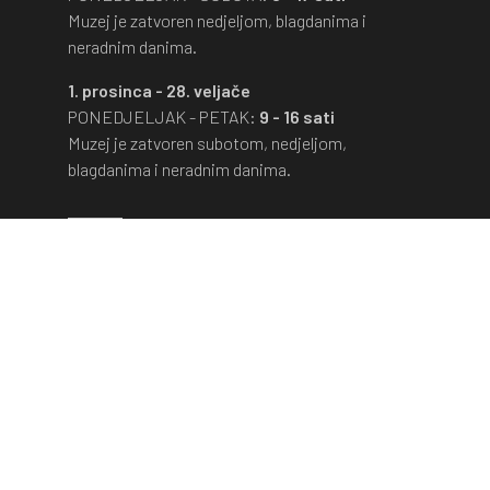
Muzej je zatvoren nedjeljom, blagdanima i
neradnim danima.
1. prosinca - 28. veljače
PONEDJELJAK - PETAK:
9 - 16 sati
Muzej je zatvoren subotom, nedjeljom,
blagdanima i neradnim danima.