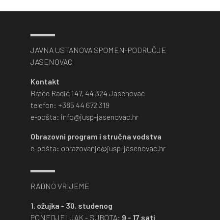
JAVNA USTANOVA SPOMEN-PODRUČJE
JASENOVAC
Kontakt
Braće Radić 147, 44 324 Jasenovac
telefon: +385 44 672 319
e-pošta: info@jusp-jasenovac.hr
Obrazovni program i stručna vodstva
e-pošta: obrazovanje@jusp-jasenovac.hr
RADNO VRIJEME
1. ožujka - 30. studenog
PONEDJELJAK - SUBOTA:
9 - 17 sati